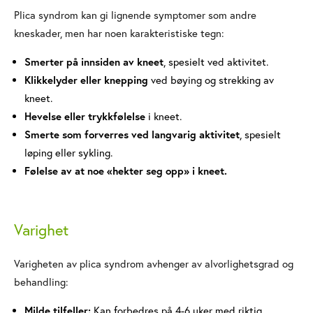
Plica syndrom kan gi lignende symptomer som andre
kneskader, men har noen karakteristiske tegn:
Smerter på innsiden av kneet
, spesielt ved aktivitet.
Klikkelyder eller knepping
ved bøying og strekking av
kneet.
Hevelse eller trykkfølelse
i kneet.
Smerte som forverres ved langvarig aktivitet
, spesielt
løping eller sykling.
Følelse av at noe «hekter seg opp» i kneet.
Varighet
Varigheten av plica syndrom avhenger av alvorlighetsgrad og
behandling:
Milde tilfeller:
Kan forbedres på 4-6 uker med riktig