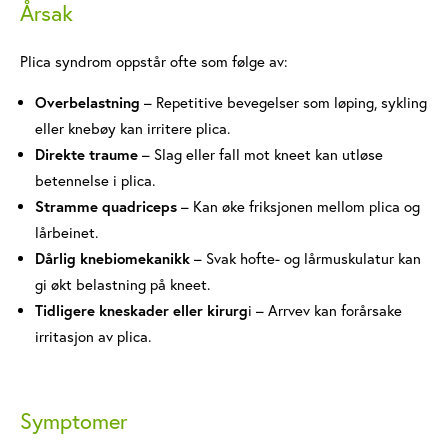
Årsak
Plica syndrom oppstår ofte som følge av:
Overbelastning
– Repetitive bevegelser som løping, sykling
eller knebøy kan irritere plica.
Direkte traume
– Slag eller fall mot kneet kan utløse
betennelse i plica.
Stramme quadriceps
– Kan øke friksjonen mellom plica og
lårbeinet.
Dårlig knebiomekanikk
– Svak hofte- og lårmuskulatur kan
gi økt belastning på kneet.
Tidligere kneskader eller kirurg
i – Arrvev kan forårsake
irritasjon av plica.
Symptomer