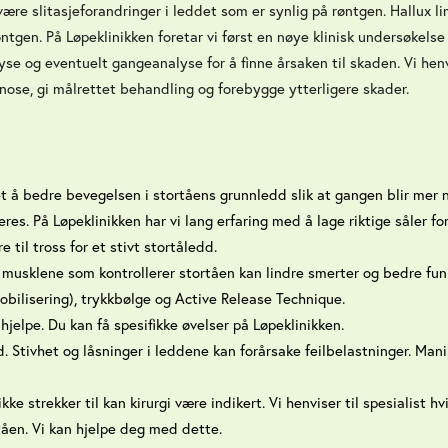
 være slitasjeforandringer i leddet som er synlig på røntgen. Hallux l
ntgen. På Løpeklinikken foretar vi først en nøye klinisk undersøkelse
se og eventuelt gangeanalyse for å finne årsaken til skaden. Vi henv
gnose, gi målrettet behandling og forebygge ytterligere skader.
let å bedre bevegelsen i stortåens grunnledd slik at gangen blir mer
eres. På Løpeklinikken har vi lang erfaring med å lage riktige såler fo
e til tross for et stivt stortåledd.
musklene som kontrollerer stortåen kan lindre smerter og bedre funk
bilisering), trykkbølge og Active Release Technique.
hjelpe. Du kan få spesifikke øvelser på Løpeklinikken.
. Stivhet og låsninger i leddene kan forårsake feilbelastninger. Man
kke strekker til kan kirurgi være indikert. Vi henviser til spesialist hv
tåen. Vi kan hjelpe deg med dette.