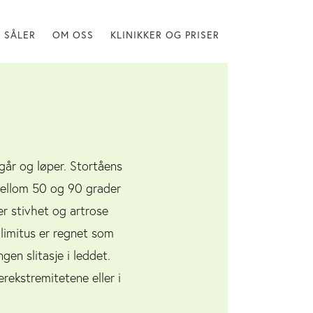
SÅLER
OM OSS
KLINIKKER OG PRISER
går og løper. Stortåens
mellom 50 og 90 grader
er stivhet og artrose
x limitus er regnet som
gen slitasje i leddet.
rekstremitetene eller i