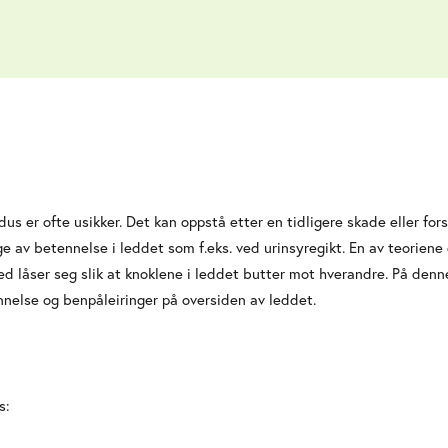
dus er ofte usikker. Det kan oppstå etter en tidligere skade eller fors
e av betennelse i leddet som f.eks. ved urinsyregikt. En av teoriene
rmed låser seg slik at knoklene i leddet butter mot hverandre. På de
nnelse og benpåleiringer på oversiden av leddet.
s: