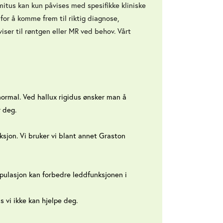
imitus kan kun påvises med spesifikke kliniske
 for å komme frem til riktig diagnose,
iser til røntgen eller MR ved behov. Vårt
 normal. Ved hallux rigidus ønsker man å
r deg.
sjon. Vi bruker vi blant annet Graston
ipulasjon kan forbedre leddfunksjonen i
is vi ikke kan hjelpe deg.