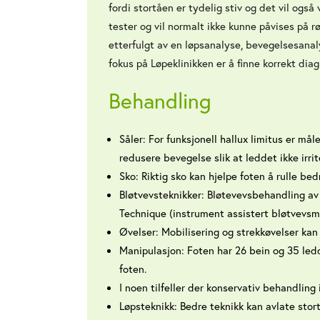
fordi stortåen er tydelig stiv og det vil også
tester og vil normalt ikke kunne påvises på rø
etterfulgt av en løpsanalyse, bevegelsesanaly
fokus på Løpeklinikken er å finne korrekt dia
Behandling
Såler: For funksjonell hallux limitus er må
redusere bevegelse slik at leddet ikke irrit
Sko: Riktig sko kan hjelpe foten å rulle bedr
Bløtvevsteknikker: Bløtevevsbehandling av 
Technique (instrument assistert bløtvevsmo
Øvelser: Mobilisering og strekkøvelser kan 
Manipulasjon: Foten har 26 bein og 35 ledd
foten.
I noen tilfeller der konservativ behandling i
Løpsteknikk: Bedre teknikk kan avlate stor