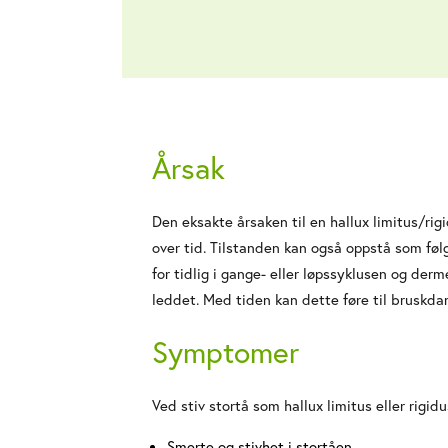
Årsak
Den eksakte årsaken til en hallux limitus/rigi
over tid. Tilstanden kan også oppstå som følg
for tidlig i gange- eller løpssyklusen og de
leddet. Med tiden kan dette føre til bruskda
Symptomer
Ved stiv stortå som hallux limitus eller rigidu
Smerte og stivhet i stortåen.