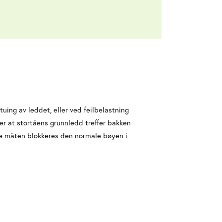
tuing av leddet, eller ved feilbelastning
 er at stortåens grunnledd treffer bakken
nne måten blokkeres den normale bøyen i