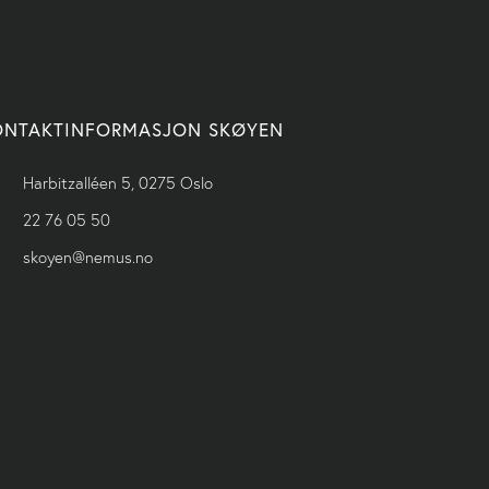
ONTAKTINFORMASJON SKØYEN
Harbitzalléen 5, 0275 Oslo
22 76 05 50
skoyen@nemus.no