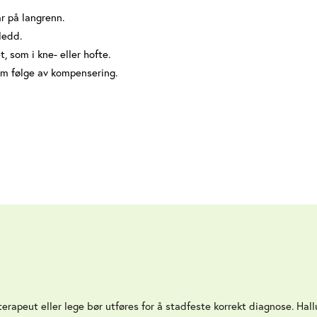
år på langrenn.
ledd.
, som i kne- eller hofte.
om følge av kompensering.
terapeut eller lege bør utføres for å stadfeste korrekt diagnose. Hall