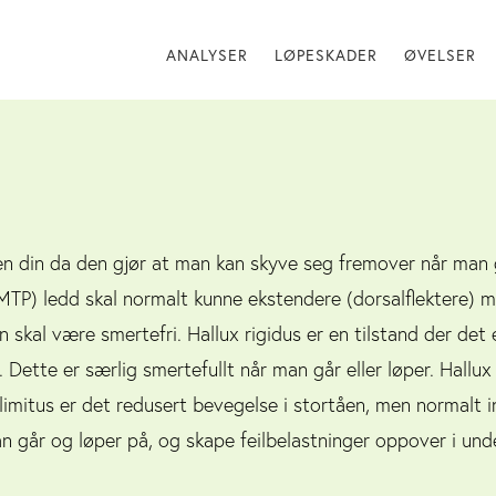
ANALYSER
LØPESKADER
ØVELSER
en din da den gjør at man kan skyve seg fremover når man 
MTP) ledd skal normalt kunne ekstendere (dorsalflektere) 
skal være smertefri. Hallux rigidus er en tilstand der det 
. Dette er særlig smertefullt når man går eller løper. Hallu
x limitus er det redusert bevegelse i stortåen, men normalt in
går og løper på, og skape feilbelastninger oppover i unde