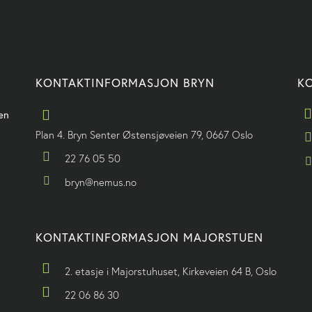
KONTAKTINFORMASJON BRYN
K
en
Plan 4. Bryn Senter Østensjøveien 79, 0667 Oslo
22 76 05 50
bryn@nemus.no
KONTAKTINFORMASJON MAJORSTUEN
2. etasje i Majorstuhuset, Kirkeveien 64 B, Oslo
22 06 86 30